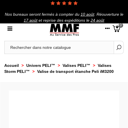
Nos bureaux seront fermés à compter du
10 août
.
Réouverture le
17 août
et reprise des expéditions le
24 août
0
Accueil
>
Univers PELI™
>
Valises PELI™
>
Valises
Storm PELI™
>
Valise de transport étanche Peli iM3200