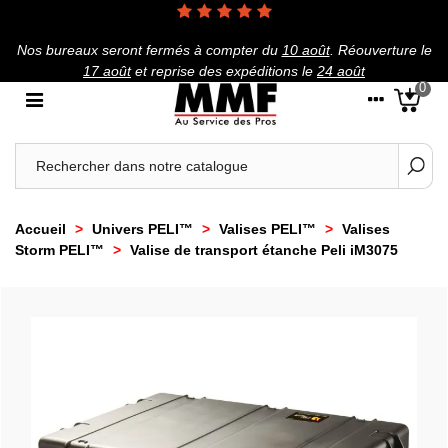
Nos bureaux seront fermés à compter du
10 août
.
Réouverture le
17 août
et reprise des expéditions le
24 août
0
Accueil
>
Univers PELI™
>
Valises PELI™
>
Valises
Storm PELI™
>
Valise de transport étanche Peli iM3075