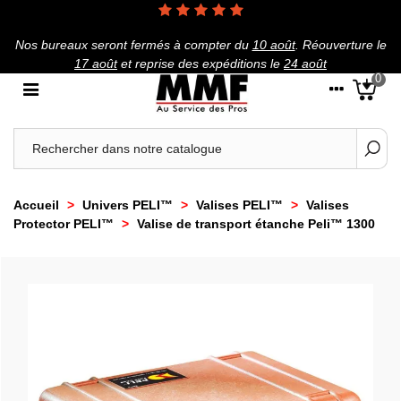
Nos bureaux seront fermés à compter du
10 août
.
Réouverture le
17 août
et reprise des expéditions le
24 août
0
Accueil
>
Univers PELI™
>
Valises PELI™
>
Valises
Protector PELI™
>
Valise de transport étanche Peli™ 1300