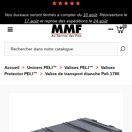
Nos bureaux seront fermés à compter du
10 août
.
Réouverture le
17 août
et reprise des expéditions le
24 août
0
Accueil
>
Univers PELI™
>
Valises PELI™
>
Valises
Protector PELI™
>
Valise de transport étanche Peli 1780