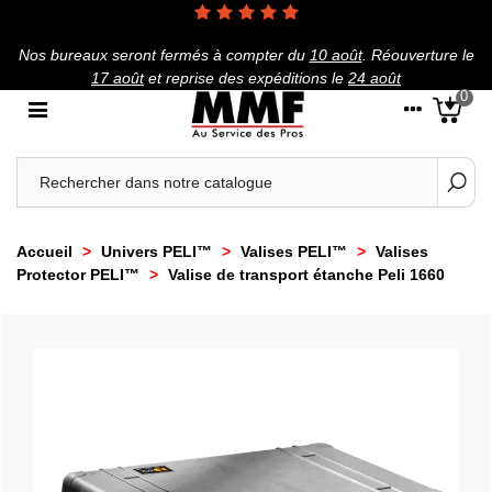
Nos bureaux seront fermés à compter du
10 août
.
Réouverture le
17 août
et reprise des expéditions le
24 août
0
Accueil
>
Univers PELI™
>
Valises PELI™
>
Valises
Protector PELI™
>
Valise de transport étanche Peli 1660