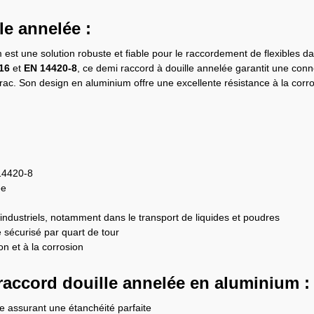
le annelée :
st une solution robuste et fiable pour le raccordement de flexibles dan
16
et
EN 14420-8
, ce demi raccord à douille annelée garantit une con
vrac. Son design en aluminium offre une excellente résistance à la corros
14420-8
ée
 industriels, notamment dans le transport de liquides et poudres
 sécurisé par quart de tour
n et à la corrosion
accord douille annelée en aluminium :
ce assurant une étanchéité parfaite