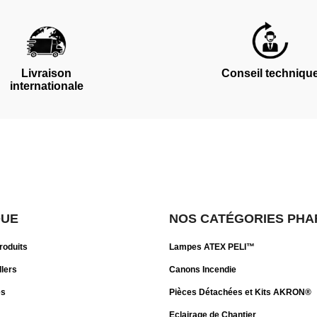
Livraison
Conseil techniqu
internationale
QUE
NOS CATÉGORIES PHA
roduits
Lampes ATEX PELI™
llers
Canons Incendie
es
Pièces Détachées et Kits AKRON®
Eclairage de Chantier