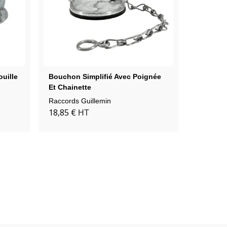
uille
Bouchon Simplifié Avec Poignée
Demi Rac
Et Chainette
Alliages
Raccords Guillemin
Raccords
18,85 €
36,18 €
HT