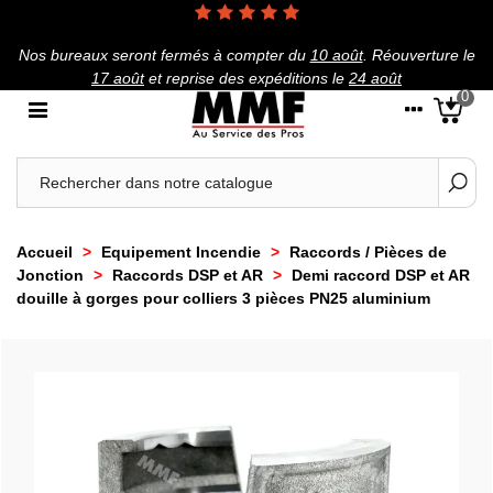
Nos bureaux seront fermés à compter du
10 août
.
Réouverture le
17 août
et reprise des expéditions le
24 août
0
Accueil
>
Equipement Incendie
>
Raccords / Pièces de
Jonction
>
Raccords DSP et AR
>
Demi raccord DSP et AR
douille à gorges pour colliers 3 pièces PN25 aluminium