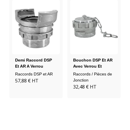
Demi Raccord DSP
Bouchon DSP Et AR
Et AR A Verrou
Avec Verrou Et
Douille Filetée Mâle
Chainette PN16
Raccords DSP et AR
Raccords / Pièces de
PN25 Aluminium
Aluminium
57,88 €
Jonction
HT
32,48 €
HT