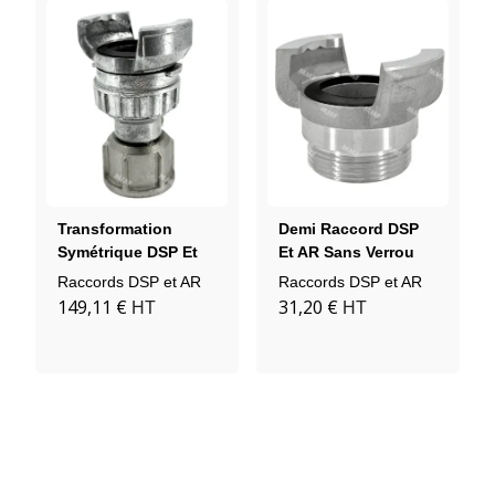
Transformation
Demi Raccord DSP
Symétrique DSP Et
Et AR Sans Verrou
AR Avec Verrou GFR
Douille Filetée Mâle
Raccords DSP et AR
Raccords DSP et AR
Aluminium
Aluminium
149,11 €
31,20 €
HT
HT