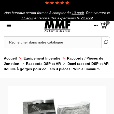
Nos bureaux seront fermés à compter du
10 août
.
Réouverture le
17 août
et reprise des expéditions le
24 août
0
Accueil
>
Equipement Incendie
>
Raccords / Pièces de
Jonction
>
Raccords DSP et AR
>
Demi raccord DSP et AR
douille à gorges pour colliers 3 pièces PN25 aluminium