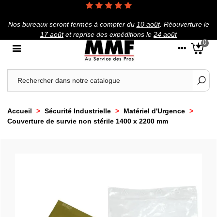
Nos bureaux seront fermés à compter du
10 août
.
Réouverture le
17 août
et reprise des expéditions le
24 août
0
Accueil
>
Sécurité Industrielle
>
Matériel d'Urgence
>
Couverture de survie non stérile 1400 x 2200 mm