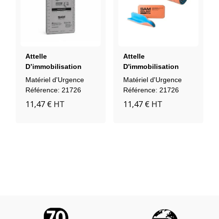
Attelle
Attelle
D’immobilisation
D'immobilisation
Junior SAM SPLINT
SAM SPLINT 91 Cm
Matériel d'Urgence
Matériel d'Urgence
46 Cm
Référence: 21726
Référence: 21726
11,47 €
11,47 €
HT
HT