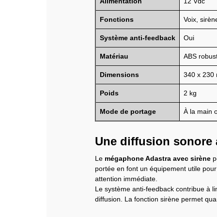
Alimentation
12 Vdc
Fonctions
Voix, sirèn
Système anti-feedback
Oui
Matériau
ABS robus
Dimensions
340 x 230
Poids
2 kg
Mode de portage
À la main 
Une diffusion sonore
Le
mégaphone Adastra avec sirène
pe
portée en font un équipement utile pour
attention immédiate.
Le système anti-feedback contribue à limi
diffusion. La fonction sirène permet qua