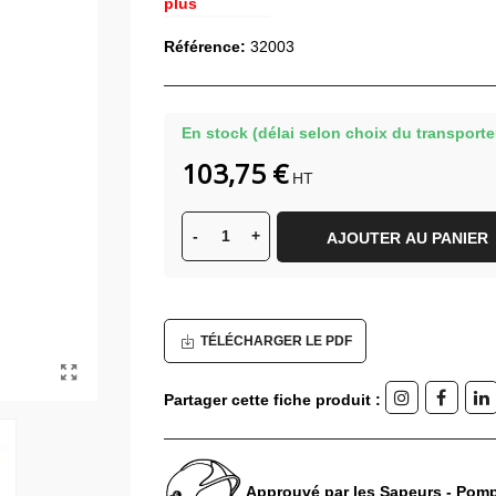
plus
Référence:
32003
En stock (délai selon choix du transporte
103,75 €
HT
-
+
AJOUTER AU PANIER
TÉLÉCHARGER LE PDF
Partager cette fiche produit :
Approuvé par les Sapeurs - Pomp