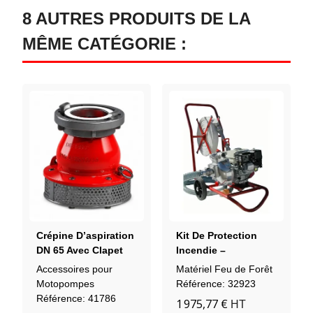
8 AUTRES PRODUITS DE LA
MÊME CATÉGORIE :
Crépine D’aspiration
Kit De Protection
DN 65 Avec Clapet
Incendie –
Motopompe Sur
Accessoires pour
Matériel Feu de Forêt
Chariot Dévidoir
Motopompes
Référence: 32923
Référence: 41786
1 975,77 €
HT