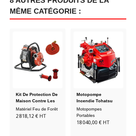
8 AUTRES PRODUITS DE LA
MÊME CATÉGORIE :
Kit De Protection De
Motopompe
Maison Contre Les
Incendie Tohatsu
Feux De Forêt
VE1000 - 13 Bar /
Matériel Feu de Forêt
Motopompes
VE1500 - 16 Bar
2 818,12 €
Portables
HT
18 040,00 €
HT