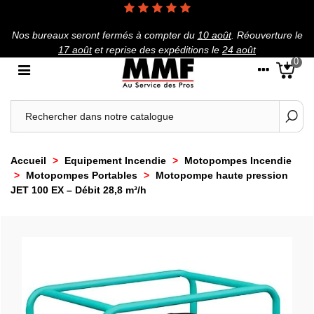
Nos bureaux seront fermés à compter du
10 août
.
Réouverture le
17 août
et reprise des expéditions le
24 août
0
Accueil
>
Equipement Incendie
>
Motopompes Incendie
>
Motopompes Portables
>
Motopompe haute pression
JET 100 EX – Débit 28,8 m³/h