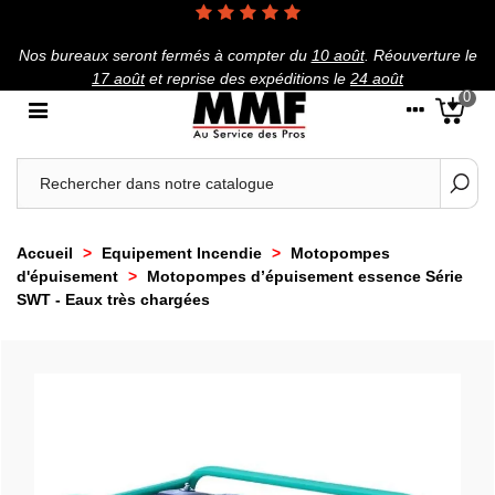
Nos bureaux seront fermés à compter du
10 août
.
Réouverture le
17 août
et reprise des expéditions le
24 août
0
Accueil
>
Equipement Incendie
>
Motopompes
d'épuisement
>
Motopompes d’épuisement essence Série
SWT - Eaux très chargées