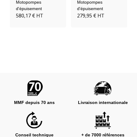
Essence Série TP -
Essence Série
Motopompes
Motopompes
Eaux Claires À
ACCESS - Eaux
d'épuisement
d'épuisement
Moyennement
Claires À
580,17 €
279,95 €
HT
HT
Chargées
Moyennement
Chargées
MMF depuis 70 ans
Livraison internationale
Conseil technique
+ de 7000 références