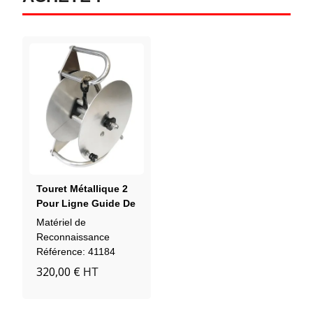
Touret Métallique 2
Pour Ligne Guide De
100 Ou 200 M Avec
Matériel de
Perles Fluorescentes
Reconnaissance
Référence: 41184
320,00 €
HT