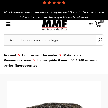
Nos bureaux seront fermés à compter du
10 août
.
Réouverture le
17 août
et reprise des expéditions le
24 août
0
Accueil
>
Equipement Incendie
>
Matériel de
Reconnaissance
>
Ligne guide 6 mm – 50 à 200 m avec
perles fluorescentes