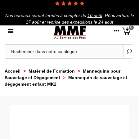
Nos bureaux seront fermés à compter du
10 août
.
Réouverture le
17 août
et reprise des expéditions le
24 août
0
Accueil
>
Matériel de Formation
>
Mannequins pour
Sauvetage et Dégagement
>
Mannequin de sauvetage et
dégagement enfant MK2