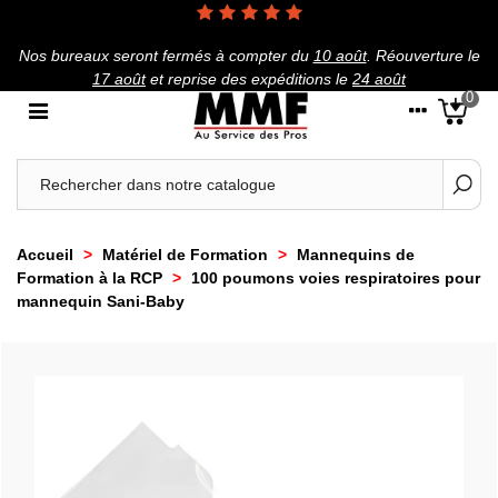
Nos bureaux seront fermés à compter du
10 août
.
Réouverture le
17 août
et reprise des expéditions le
24 août
0
Accueil
>
Matériel de Formation
>
Mannequins de
Formation à la RCP
>
100 poumons voies respiratoires pour
mannequin Sani-Baby