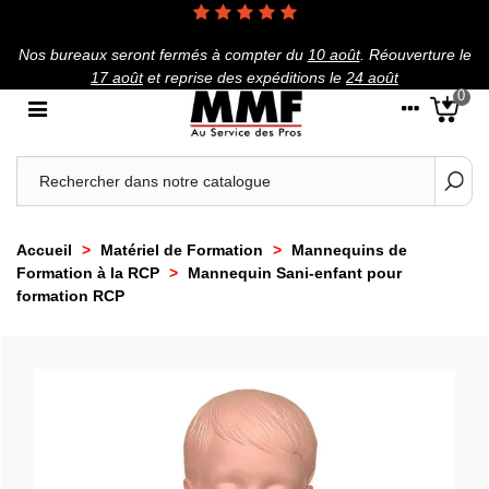
Nos bureaux seront fermés à compter du
10 août
.
Réouverture le
17 août
et reprise des expéditions le
24 août
0
Accueil
>
Matériel de Formation
>
Mannequins de
Formation à la RCP
>
Mannequin Sani‑enfant pour
formation RCP