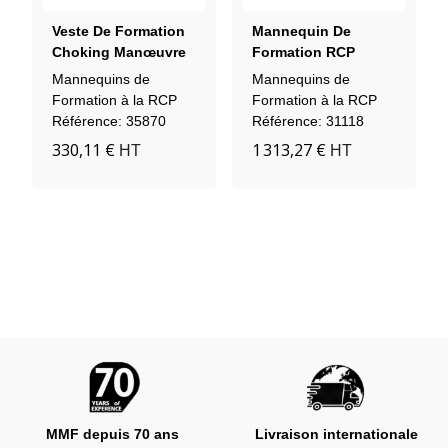
Veste De Formation
Mannequin De
Choking Manœuvre
Formation RCP
D'Heimlich Act+Fast
Adulte Tronc Brad
Mannequins de
Mannequins de
Avec Console
Formation à la RCP
Formation à la RCP
Témoin
Référence: 35870
Référence: 31118
330,11 €
1 313,27 €
HT
HT
MMF depuis 70 ans
Livraison internationale