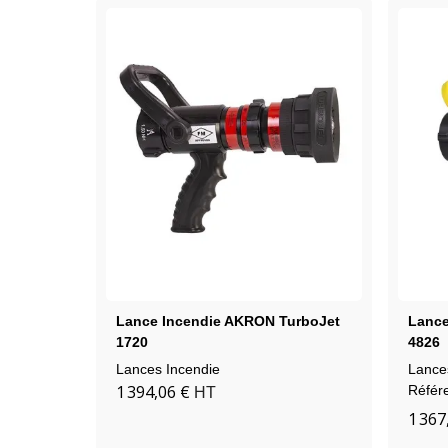
Lance Incendie AKRON TurboJet
Lance
1720
4826
Lances Incendie
Lance
1 394,06 €
Référ
HT
1 367