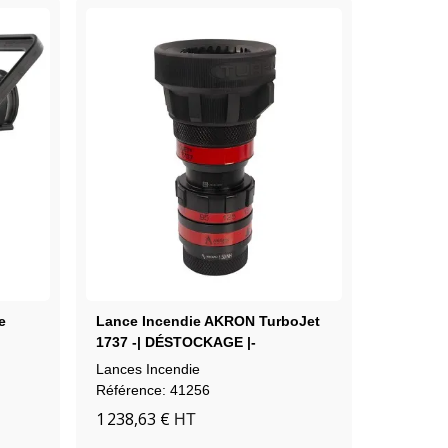
e
Lance Incendie AKRON TurboJet
Lance I
1737 -| DÉSTOCKAGE |-
Lances Incendie
Lances I
290,57 
Référence: 41256
1 238,63 €
HT