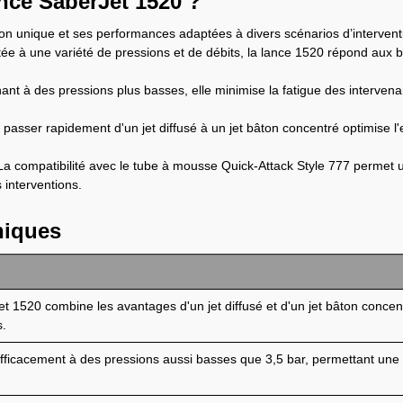
ance SaberJet 1520 ?
n unique et ses performances adaptées à divers scénarios d’interventio
ée à une variété de pressions et de débits, la lance 1520 répond aux be
ant à des pressions plus basses, elle minimise la fatigue des intervena
 passer rapidement d'un jet diffusé à un jet bâton concentré optimise l'e
La compatibilité avec le tube à mousse Quick-Attack Style 777 permet 
 interventions.
niques
 1520 combine les avantages d'un jet diffusé et d'un jet bâton concentré
s.
efficacement à des pressions aussi basses que 3,5 bar, permettant une u