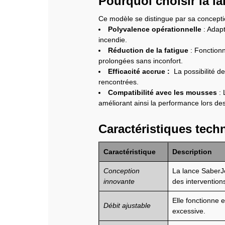
Pourquoi choisir la l
Ce modèle se distingue par sa conceptio
Polyvalence opérationnelle
: Adapt
incendie.
Réduction de la fatigue
: Fonctionn
prolongées sans inconfort.
Efficacité accrue :
La possibilité de
rencontrées.
Compatibilité avec les mousses
: 
améliorant ainsi la performance lors des
Caractéristiques tech
Caractéristique
Description
Conception
La lance SaberJet
innovante
des intervention
Elle fonctionne 
Débit ajustable
excessive.