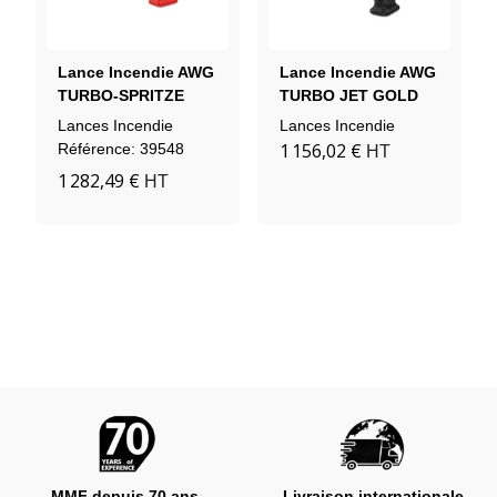
Lance Incendie AWG
Lance Incendie AWG
TURBO-SPRITZE
TURBO JET GOLD
2235
2235 SOLAS MED
Lances Incendie
Lances Incendie
1 156,02 €
Référence: 39548
HT
1 282,49 €
HT
MMF depuis 70 ans
Livraison internationale