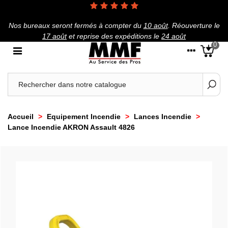
Nos bureaux seront fermés à compter du
10 août
.
Réouverture le
17 août
et reprise des expéditions le
24 août
0
Accueil
>
Equipement Incendie
>
Lances Incendie
>
Lance Incendie AKRON Assault 4826