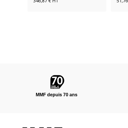
346,87 €
51,76
HT
MMF depuis 70 ans