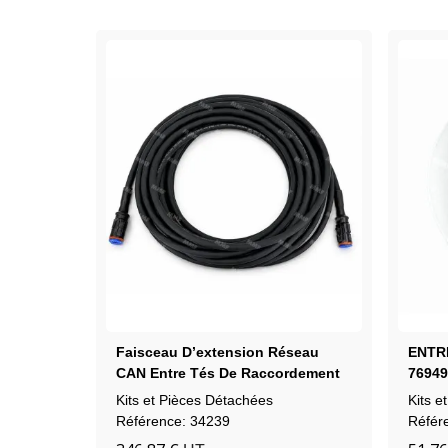
Faisceau D’extension Réseau
ENTR
CAN Entre Tés De Raccordement
76949
721575
Kits et Pièces Détachées
Kits e
Référence: 34239
Référ