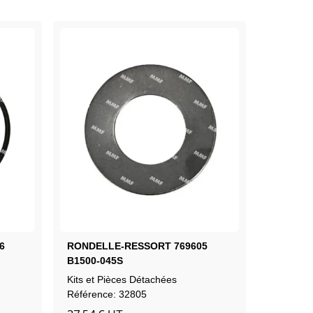
6
RONDELLE-RESSORT 769605
Kit De R
B1500-045S
Position
Sans Fin
Kits et Pièces Détachées
Kits et P
(3480-34
Référence: 32805
Référenc