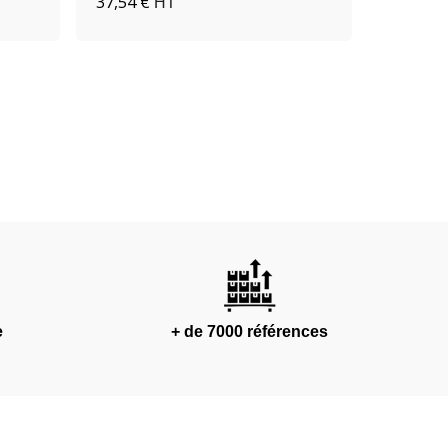
37,54 €
292,92 
HT
e
+ de 7000 références