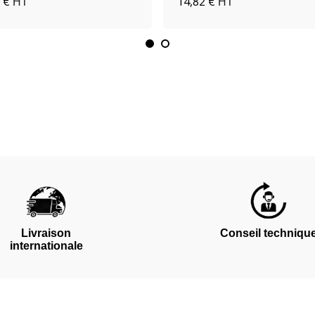
 €
14,82 €
HT
HT
Livraison
Conseil techniqu
internationale