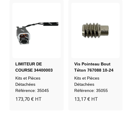
LIMITEUR DE
Vis Pointeau Bout
COURSE 34400003
Téton 767088 10-24
X 5/166
Kits et Pièces
Kits et Pièces
Détachées
Détachées
Référence: 35045
Référence: 35055
173,70 €
13,17 €
HT
HT