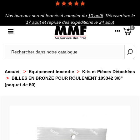
Nos bureaux seront fermés à compter du
10 août
.
Réouverture le
17 août
et reprise des expéditions le
24 août
0
Accueil
>
Equipement Incendie
>
Kits et Pièces Détachées
>
BILLES EN BRONZE POUR ROULEMENT 109342 3/8"
(paquet de 50)