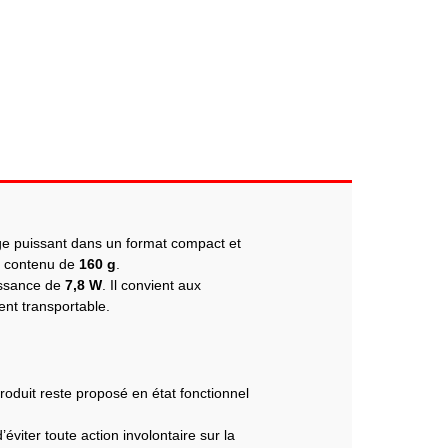
age puissant dans un format compact et
s contenu de
160 g
.
issance de
7,8 W
. Il convient aux
ent transportable.
produit reste proposé en état fonctionnel
viter toute action involontaire sur la