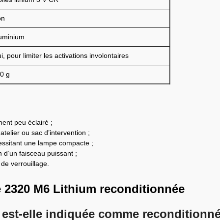
on
uminium
i, pour limiter les activations involontaires
0 g
ent peu éclairé ;
telier ou sac d’intervention ;
essitant une lampe compacte ;
 d’un faisceau puissant ;
de verrouillage.
e 2320 M6 Lithium reconditionnée
 est-elle indiquée comme reconditionn