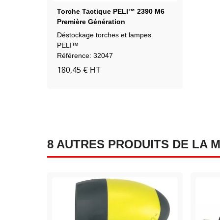
Torche Tactique PELI™ 2390 M6
Première Génération
Reconditionnée
Déstockage torches et lampes
PELI™
Référence: 32047
180,45 €
HT
8 AUTRES PRODUITS DE LA 