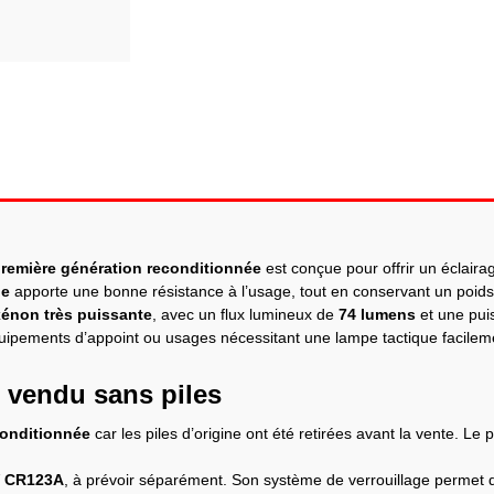
première génération reconditionnée
est conçue pour offrir un éclair
de
apporte une bonne résistance à l’usage, tout en conservant un poid
énon très puissante
, avec un flux lumineux de
74 lumens
et une pu
équipements d’appoint ou usages nécessitant une lampe tactique facilem
 vendu sans piles
conditionnée
car les piles d’origine ont été retirées avant la vente. Le 
 V CR123A
, à prévoir séparément. Son système de verrouillage permet d’é