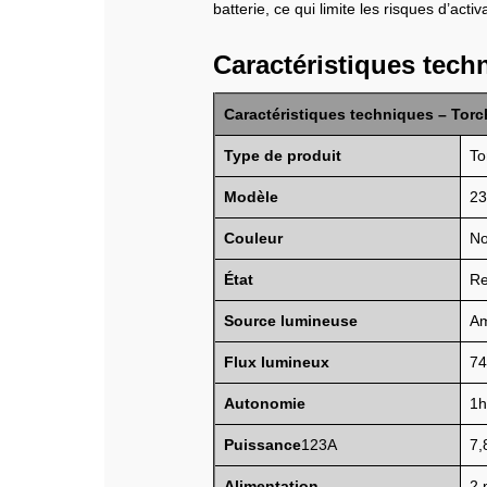
batterie, ce qui limite les risques d’act
Caractéristiques tech
Caractéristiques techniques – Torc
Type de produit
To
Modèle
23
Couleur
No
État
Re
Source lumineuse
Am
Flux lumineux
74
Autonomie
1h
Puissance
123A
7,
Alimentation
2 