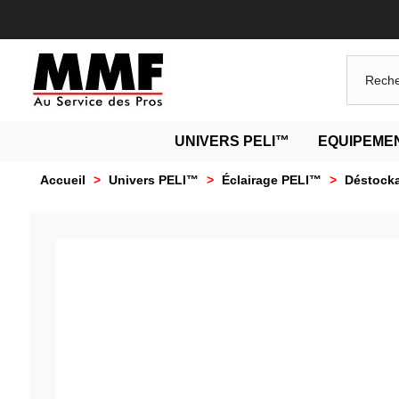
UNIVERS PELI™
EQUIPEMEN
Accueil
>
Univers PELI™
>
Éclairage PELI™
>
Déstocka