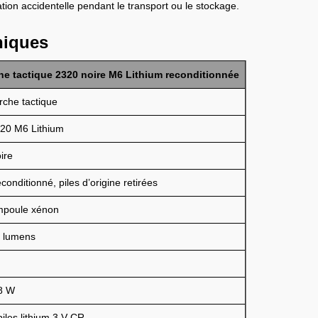
ivation accidentelle pendant le transport ou le stockage.
niques
he tactique 2320 noire M6 Lithium reconditionnée
rche tactique
20 M6 Lithium
ire
conditionné, piles d’origine retirées
poule xénon
 lumens
8 W
piles lithium 3 V CR