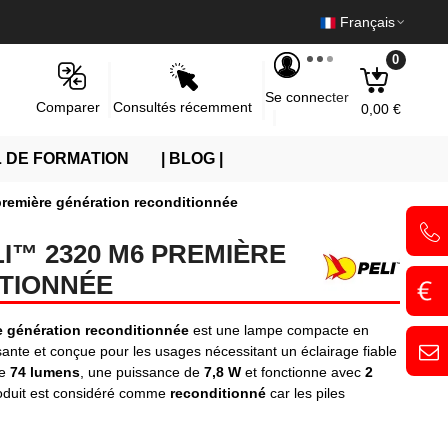
Français
0
Se connecter
Consultés récemment
Comparer
0,00 €
 DE FORMATION
| BLOG |
remière génération reconditionnée
I™ 2320 M6 PREMIÈRE
TIONNÉE
e génération reconditionnée
est une lampe compacte en
nte et conçue pour les usages nécessitant un éclairage fiable
de
74 lumens
, une puissance de
7,8 W
et fonctionne avec
2
roduit est considéré comme
reconditionné
car les piles