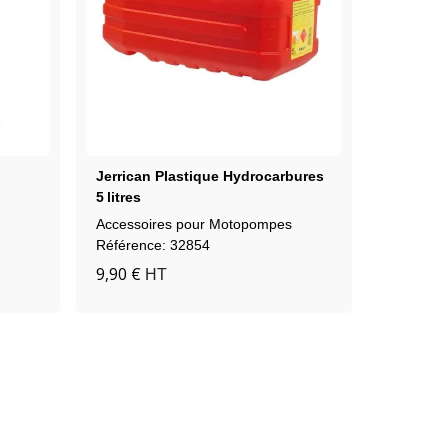
Jerrican Plastique Hydrocarbures
Collecte
5 Litres
NH/4"NH
Accessoires pour Motopompes
Accessoi
Référence: 32854
Référenc
9,90 €
863,77 
HT