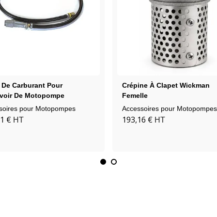
 De Carburant Pour
Crépine À Clapet Wickman
voir De Motopompe
Femelle
tive Wick
soires pour Motopompes
Accessoires pour Motopompes
1 €
193,16 €
HT
HT