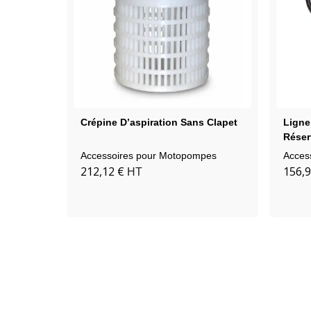
Crépine D’aspiration Sans Clapet
Ligne
Réser
Porta
Accessoires pour Motopompes
Acces
212,12 €
156,9
HT