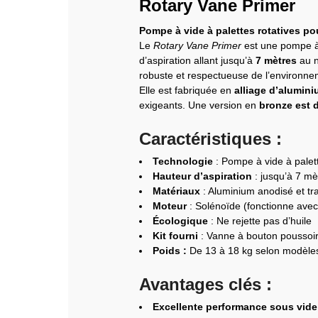
Rotary Vane Primer
Pompe à vide à palettes rotatives po
Le
Rotary Vane Primer
est une pompe à 
d’aspiration allant jusqu’à
7 mètres
au n
robuste et respectueuse de l’environne
Elle est fabriquée en
alliage d’alumin
exigeants. Une version en
bronze est 
Caractéristiques :
Technologie
: Pompe à vide à palett
Hauteur d’aspiration
: jusqu’à 7 m
Matériaux
: Aluminium anodisé et tr
Moteur
: Solénoïde (fonctionne avec
Écologique
: Ne rejette pas d’huile
Kit fourni
: Vanne à bouton poussoir 
Poids :
De 13 à 18 kg selon modèle
Avantages clés :
Excellente performance sous vide