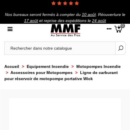
Nos bureaux seront fermés à compter du
10 août
.
Réouverture le
17 août
et reprise des expéditions le
24 août
0
Accueil
>
Equipement Incendie
>
Motopompes Incendie
>
Accessoires pour Motopompes
>
Ligne de carburant
pour réservoir de motopompe portative Wick