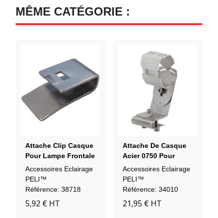
MÊME CATÉGORIE :
Attache Clip Casque
Attache De Casque
Pour Lampe Frontale
Acier 0750 Pour
Peli™ 2690Z0
Torche Peli™
Accessoires Eclairage
Accessoires Eclairage
PELI™
PELI™
Référence: 38718
Référence: 34010
5,92 €
21,95 €
HT
HT