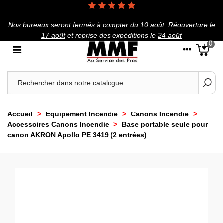
Nos bureaux seront fermés à compter du
10 août
.
Réouverture le
17 août
et reprise des expéditions le
24 août
0
Accueil
>
Equipement Incendie
>
Canons Incendie
>
Accessoires Canons Incendie
>
Base portable seule pour
canon AKRON Apollo PE 3419 (2 entrées)