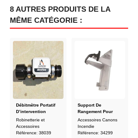
8 AUTRES PRODUITS DE LA
MÊME CATÉGORIE :
Débitmètre Portatif
Support De
D’intervention
Rangement Pour
AkroFlow 9301
AKRON Mercury
Robinetterie et
Accessoires Canons
3444
Accessoires
Incendie
Référence: 38039
Référence: 34299